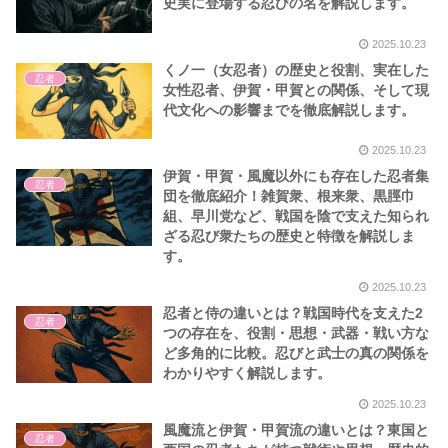
史実に登場する忍びの名を解説します。
2025.10.23
くノ一（女忍者）の歴史と役割、実在した
忍者
女性忍者、伊賀・甲賀との関係、そして現
代文化への影響までを徹底解説します。
2025.10.23
伊賀・甲賀・風魔以外にも存在した忍者集
忍者
団を徹底紹介！雑賀衆、根来衆、黒脛巾
組、早川党など、戦国を陰で支えた知られ
ざる忍び衆たちの歴史と特徴を解説しま
す。
2025.10.23
忍者と侍の違いとは？戦国時代を支えた2
忍者
つの存在を、役割・思想・武器・戦い方な
ど多角的に比較。忍びと武士の真の関係を
わかりやすく解説します。
2025.10.23
風魔流と伊賀・甲賀流の違いとは？東国と
忍者