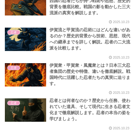
西国の忍者たちが持つ戦術や思想、歴史的
背景を徹底比較。戦国の影を動かした三大
流派の真実を解説します。
2025.10.23
伊賀流と甲賀流の忍術にはどんな違いがあ
忍者
るのか？歴史的背景から技術、思想、現代
への継承までを詳しく解説。忍者の二大流
派を比較します。
2025.10.23
伊賀衆・甲賀衆・風魔衆とは？日本三大忍
忍者
者集団の歴史や特徴、違いを徹底解説。戦
国時代に活躍した忍者たちの真実に迫りま
す。
2025.10.23
忍者とは何者なのか？歴史から任務、使わ
忍者
れていた道具、そして現代に生きる忍者文
化まで徹底解説します。忍者の本当の姿を
学びましょう。
2025.10.23