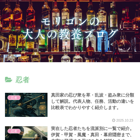
忍者
真田家の忍び衆を草・乱波・盗み衆に分類
忍者
して解説。代表人物、任務、活動の違いを
比較表でわかりやすく紹介します。
2025.10.23
実在した忍者たちを流派別に一覧で紹介。
忍者
伊賀・甲賀・風魔・真田・幕府隠密まで、