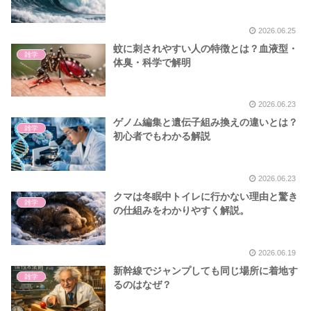
2026.06.25
蚊に刺されやすい人の特徴とは？血液型・
雑学
体臭・科学で解明
2026.06.23
ゲノム編集と遺伝子組み換えの違いとは？
雑学
初心者でもわかる解説
2026.06.23
クマは冬眠中トイレに行かない理由と驚き
雑学
の仕組みをわかりやすく解説。
2026.06.19
新幹線でジャンプしても同じ場所に着地す
雑学
るのはなぜ？