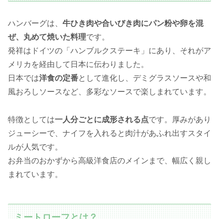
ハンバーグは、
牛ひき肉や合いびき肉にパン粉や卵を混
ぜ、丸めて焼いた料理
です。
発祥はドイツの「ハンブルクステーキ」にあり、それがア
メリカを経由して日本に伝わりました。
日本では
洋食の定番
として進化し、デミグラスソースや和
風おろしソースなど、多彩なソースで楽しまれています。
特徴としては
一人分ごとに成形される点
です。厚みがあり
ジューシーで、ナイフを入れると肉汁があふれ出すスタイ
ルが人気です。
お弁当のおかずから高級洋食店のメインまで、幅広く親し
まれています。
ミートローフとは？