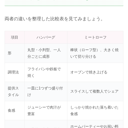
両者の違いを整理した比較表を見てみましょう。
項目
ハンバーグ
ミートローフ
丸型・小判型、一人
棒状（ローフ型）、大きく焼
形
分ごとに成形
いて切り分ける
フライパンや鉄板で
調理法
オーブンで焼き上げる
焼く
提供ス
一皿に1つずつ盛り付
スライスして複数人でシェア
タイル
け
ジューシーで肉汁が
しっかり焼かれた落ち着いた
食感
豊富
食感
ホームパーティーやお祝い料