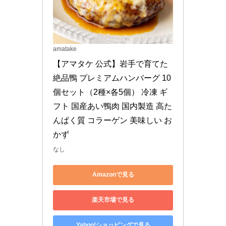
amatake
【アマタケ 公式】岩手で育てた
絶品鴨 プレミアムハンバーグ 10
個セット（2種×各5個） 冷凍 ギ
フト 国産あい鴨肉 国内製造 高た
んぱく質 コラーゲン 美味しい お
かず
なし
Amazonで見る
楽天市場で見る
Yahoo!ショッピングで見る