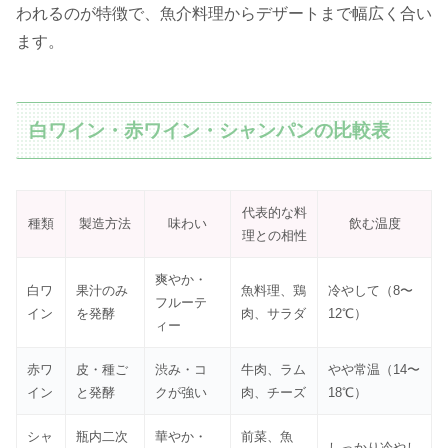
われるのが特徴で、魚介料理からデザートまで幅広く合い
ます。
白ワイン・赤ワイン・シャンパンの比較表
代表的な料
種類
製造方法
味わい
飲む温度
理との相性
爽やか・
白ワ
果汁のみ
魚料理、鶏
冷やして（8〜
フルーテ
イン
を発酵
肉、サラダ
12℃）
ィー
赤ワ
皮・種ご
渋み・コ
牛肉、ラム
やや常温（14〜
イン
と発酵
クが強い
肉、チーズ
18℃）
シャ
瓶内二次
華やか・
前菜、魚
しっかり冷やし