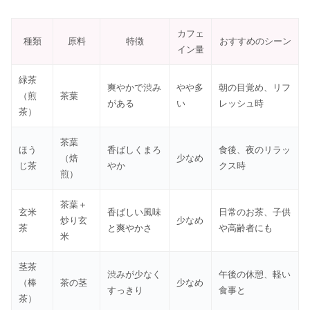
カフェ
種類
原料
特徴
おすすめのシーン
イン量
緑茶
爽やかで渋み
やや多
朝の目覚め、リフ
（煎
茶葉
がある
い
レッシュ時
茶）
茶葉
ほう
香ばしくまろ
食後、夜のリラッ
（焙
少なめ
じ茶
やか
クス時
煎）
茶葉＋
玄米
香ばしい風味
日常のお茶、子供
炒り玄
少なめ
茶
と爽やかさ
や高齢者にも
米
茎茶
渋みが少なく
午後の休憩、軽い
（棒
茶の茎
少なめ
すっきり
食事と
茶）