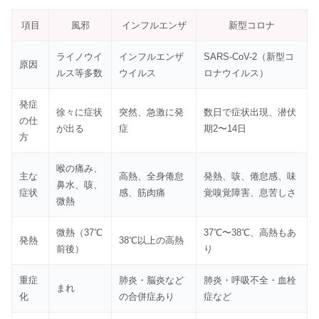
項目
風邪
インフルエンザ
新型コロナ
ライノウイ
インフルエンザ
SARS-CoV-2（新型コ
原因
ルス等多数
ウイルス
ロナウイルス）
発症
徐々に症状
突然、急激に発
数日で症状出現、潜伏
の仕
が出る
症
期2〜14日
方
喉の痛み、
主な
高熱、全身倦怠
発熱、咳、倦怠感、味
鼻水、咳、
症状
感、筋肉痛
覚嗅覚障害、息苦しさ
微熱
微熱（37℃
37℃〜38℃、高熱もあ
発熱
38℃以上の高熱
前後）
り
重症
肺炎・脳炎など
肺炎・呼吸不全・血栓
まれ
化
の合併症あり
症など