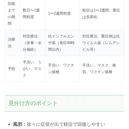
回復
まで
数日〜1週
軽症は1〜2週間、重症
1〜2週間程度
の期
間程度
は長期化
間
対症療法
抗インフルエン
対症療法、重症例は抗
治療
（休養・水
ザ薬（発症48時
ウイルス薬（レムデシ
法
分補給）
間以内）
ビル等）
手洗い、う
手洗い、ワクチ
手洗い、マスク、換
予防
がい、マス
ン接種
気、ワクチン接種
ク
見分け方のポイント
風邪：
徐々に症状が出て軽症で回復しやすい