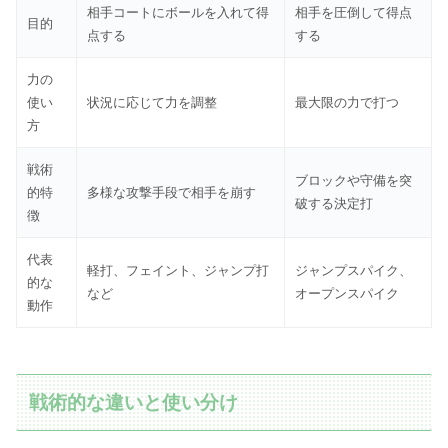
相手コートにボールを入れて得
相手を圧倒して得点
目的
点する
する
力の
使い
状況に応じて力を調整
最大限の力で打つ
方
戦術
ブロックや守備を突
的特
多様な攻撃手段で相手を崩す
破する決定打
徴
代表
軽打、フェイント、ジャンプ打
ジャンプスパイク、
的な
など
オープンスパイク
動作
戦術的な違いと使い分け