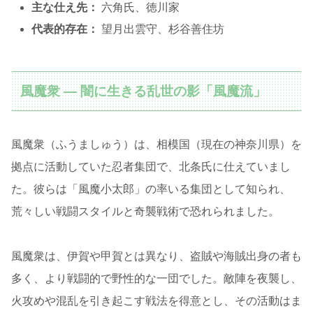
主な仕え先：
六角氏、徳川家
代表的存在：
望月出雲守、杉谷善住坊
風魔衆 ― 闇に生きる乱世の影「風魔流」
風魔衆（ふうましゅう）は、相模国（現在の神奈川県）を
拠点に活動していた忍者集団で、北条氏に仕えていまし
た。彼らは「風魔小太郎」の率いる集団として知られ、
荒々しい戦闘スタイルと奇襲戦術で恐れられました。
風魔衆は、伊賀や甲賀とは異なり、盗賊や海賊出身の者も
多く、より戦闘的で野性的な一団でした。敵陣を夜襲し、
火攻めや混乱を引き起こす戦法を得意とし、その活動はま