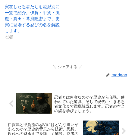
実在した忍者たちを流派別に
一覧で紹介。伊賀・甲賀・風
魔・真田・幕府隠密まで、史
実に登場する忍びの名を解説
します。
忍者
シェアする
morigon
忍者とは何者なのか？歴史から任務、使
われていた道具、そして現代に生きる忍
者文化まで徹底解説します。忍者の本当
の姿を学びましょう。
伊賀流と甲賀流の忍術にはどんな違いが
あるのか？歴史的背景から技術、思想、
現代への継承までを詳しく解説。忍者の