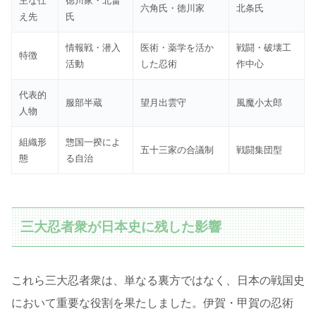
主な仕
徳川家・北畠
六角氏・徳川家
北条氏
え先
氏
情報戦・潜入
医術・薬学を活か
戦闘・破壊工
特徴
活動
した忍術
作中心
代表的
服部半蔵
望月出雲守
風魔小太郎
人物
組織形
惣国一揆によ
五十三家の合議制
戦闘集団型
態
る自治
三大忍者衆が日本史に残した影響
これら三大忍者衆は、単なる裏方ではなく、日本の戦国史
において重要な役割を果たしました。伊賀・甲賀の忍術