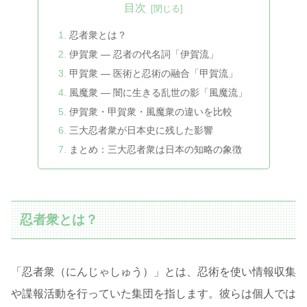
目次
忍者衆とは？
伊賀衆 ― 忍者の代名詞「伊賀流」
甲賀衆 ― 医術と忍術の融合「甲賀流」
風魔衆 ― 闇に生きる乱世の影「風魔流」
伊賀衆・甲賀衆・風魔衆の違いを比較
三大忍者衆が日本史に残した影響
まとめ：三大忍者衆は日本の知略の象徴
忍者衆とは？
「忍者衆（にんじゃしゅう）」とは、忍術を使い情報収集
や諜報活動を行っていた集団を指します。彼らは個人では