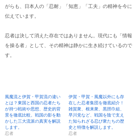
がらも、日本人の「忍耐」「知恵」「工夫」の精神を今に
伝えています。
忍者は決して消えた存在ではありません。現代にも「情報
を操る者」として、その精神は静かに生き続けているので
す。
風魔流と伊賀・甲賀流の違い
伊賀・甲賀・風魔以外にも存
とは？東国と西国の忍者たち
在した忍者集団を徹底紹介！
が持つ戦術や思想、歴史的背
雑賀衆、根来衆、黒脛巾組、
景を徹底比較。戦国の影を動
早川党など、戦国を陰で支え
かした三大流派の真実を解説
た知られざる忍び衆たちの歴
します。
史と特徴を解説します。
忍者
忍者