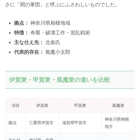
さに「闇の軍団」と呼ぶにふさわしいものでした。
拠点：
神奈川県相模地域
特徴：
奇襲・破壊工作・混乱戦術
主な仕え先：
北条氏
代表的存在：
風魔小太郎
伊賀衆・甲賀衆・風魔衆の違いを比較
項目
伊賀衆
甲賀衆
風魔衆
神奈川県相模
拠点
三重県伊賀市
滋賀県甲賀市
地方