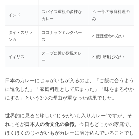
スパイス重視の多様な
△ 一部の家庭料理の
インド
カレー
み
タイ・スリラ
ココナッツミルクベー
× ほぼ使われない
ンカ
ス
スープに近い欧風カレ
イギリス
× 使用例は少ない
ー
日本のカレーにじゃがいもが入るのは、「ご飯に合うよう
に進化した」「家庭料理として広まった」「味をまろやか
にする」という3つの理由が重なった結果でした。
世界的に見ると珍しい“じゃがいも入りカレー”ですが、そ
れこそが
日本人の食文化の象徴
。今日もどこかの家庭で、
ほくほくのじゃがいもがカレーに溶け込んでいることでし