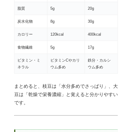
脂質
5g
20g
炭水化物
8g
30g
カロリー
120kcal
400kcal
食物繊維
5g
17g
ビタミン・ミ
ビタミンCやカリ
鉄分・カルシ
ネラル
ウム多め
ウム多め
まとめると、枝豆は「水分多めでさっぱり」、大
豆は「乾燥で栄養濃縮」と覚えると分かりやすい
です。