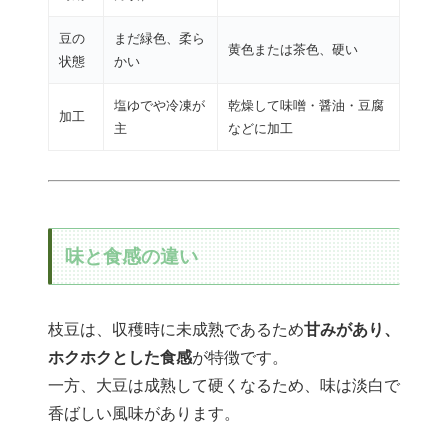
豆の
まだ緑色、柔ら
黄色または茶色、硬い
状態
かい
塩ゆでや冷凍が
乾燥して味噌・醤油・豆腐
加工
主
などに加工
味と食感の違い
枝豆は、収穫時に未成熟であるため
甘みがあり、
ホクホクとした食感
が特徴です。
一方、大豆は成熟して硬くなるため、味は淡白で
香ばしい風味があります。