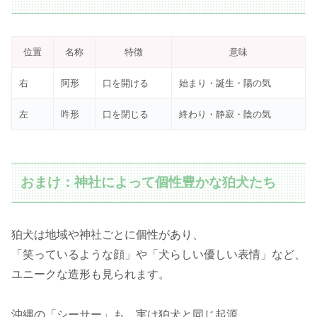
位置
名称
特徴
意味
右
阿形
口を開ける
始まり・誕生・陽の気
左
吽形
口を閉じる
終わり・静寂・陰の気
おまけ：神社によって個性豊かな狛犬たち
狛犬は地域や神社ごとに個性があり、
「笑っているような顔」や「犬らしい優しい表情」など、
ユニークな造形も見られます。
沖縄の「シーサー」も、実は狛犬と同じ起源。