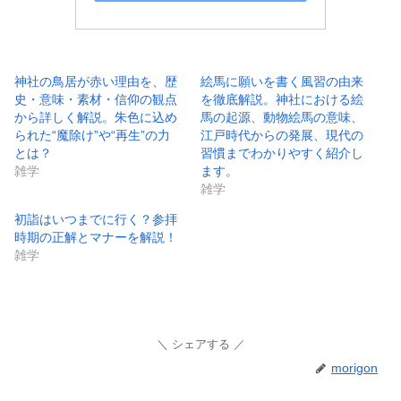
神社の鳥居が赤い理由を、歴
絵馬に願いを書く風習の由来
史・意味・素材・信仰の観点
を徹底解説。神社における絵
から詳しく解説。朱色に込め
馬の起源、動物絵馬の意味、
られた“魔除け”や“再生”の力
江戸時代からの発展、現代の
とは？
習慣までわかりやすく紹介し
雑学
ます。
雑学
初詣はいつまでに行く？参拝
時期の正解とマナーを解説！
雑学
シェアする
morigon