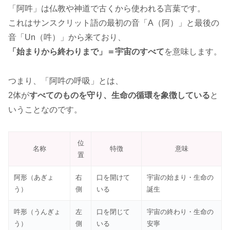
「阿吽」は仏教や神道で古くから使われる言葉です。
これはサンスクリット語の最初の音「A（阿）」と最後の
音「Un（吽）」から来ており、
「始まりから終わりまで」＝宇宙のすべて
を意味します。
つまり、「阿吽の呼吸」とは、
2体が
すべてのものを守り、生命の循環を象徴している
と
いうことなのです。
位
名称
特徴
意味
置
阿形（あぎょ
右
口を開けて
宇宙の始まり・生命の
う）
側
いる
誕生
吽形（うんぎょ
左
口を閉じて
宇宙の終わり・生命の
う）
側
いる
安寧