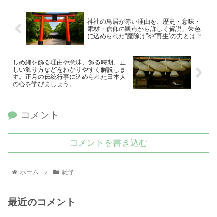
神社の鳥居が赤い理由を、歴史・意味・
素材・信仰の観点から詳しく解説。朱色
に込められた“魔除け”や“再生”の力とは？
しめ縄を飾る理由や意味、飾る時期、正
しい飾り方などをわかりやすく解説しま
す。正月の伝統行事に込められた日本人
の心を学びましょう。
コメント
コメントを書き込む
ホーム
雑学
最近のコメント