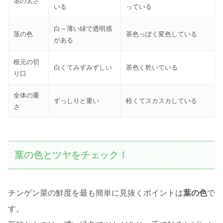
茎の太さ
いる
っている
白～薄い緑で透明感
茎の色
茶色っぽく変色している
がある
根元の切
白くてみずみずしい
茶色く乾いている
り口
全体の重
ずっしりと重い
軽くてスカスカしている
さ
葉の色とツヤをチェック！
チンゲン菜の鮮度を最も簡単に見抜くポイントは
葉の色
で
す。