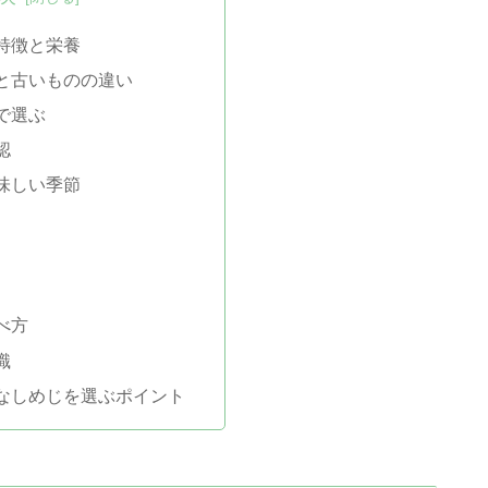
特徴と栄養
と古いものの違い
で選ぶ
認
味しい季節
べ方
識
なしめじを選ぶポイント