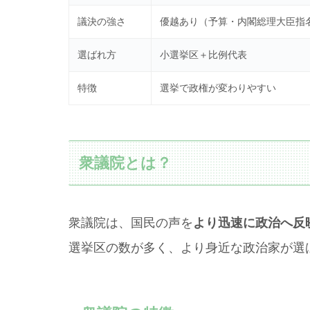
議決の強さ
優越あり（予算・内閣総理大臣指
選ばれ方
小選挙区＋比例代表
特徴
選挙で政権が変わりやすい
衆議院とは？
衆議院は、国民の声を
より迅速に政治へ反
選挙区の数が多く、より身近な政治家が選