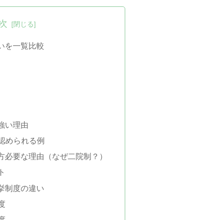
次
いを一覧比較
強い理由
が認められる例
方必要な理由（なぜ二院制？）
ト
挙制度の違い
度
度