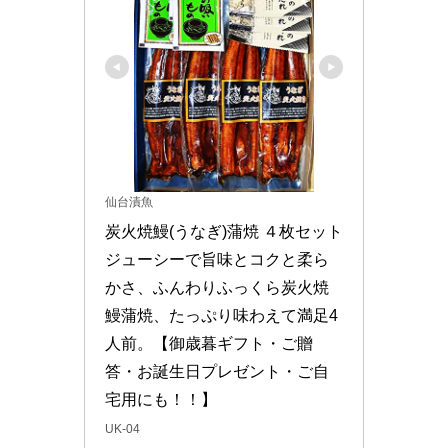
仙台漬魚
炭火焼鰻(うなぎ)蒲焼 ４枚セット 
ジューシーで旨味とコクと柔ら
かさ、ふんわりふっくら炭火焼
鰻蒲焼、たっぷり味わえて満足4
人前。【御歳暮ギフト・ご贈
答・お誕生日プレゼント・ご自
宅用にも！！】
UK-04