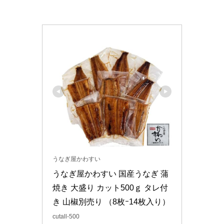
うなぎ屋かわすい
うなぎ屋かわすい 国産うなぎ 蒲
焼き 大盛り カット500ｇ タレ付
き 山椒別売り （8枚ｰ14枚入り）
cutall-500