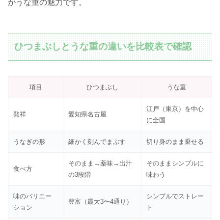
がうな重の魅力です。
ひつまぶしとうな重の違いを比較表で確認
項目
ひつまぶし
うな重
江戸（東京）を中心
発祥
愛知県名古屋
に全国
うなぎの形
細かく刻んでまぶす
切り身のまま乗せる
そのまま→薬味→出汁
そのままシンプルに
食べ方
の3段階
味わう
味のバリエー
シンプルでストレー
豊富（最大3〜4通り）
ション
ト