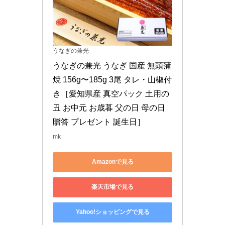
うなぎの兼光
うなぎの兼光 うなぎ 国産 無頭蒲
焼 156g〜185g 3尾 タレ・山椒付
き［愛知県産 真空パック 土用の
丑 お中元 お歳暮 父の日 母の日 
贈答 プレゼント 誕生日］
mk
Amazonで見る
楽天市場で見る
Yahoo!ショッピングで見る