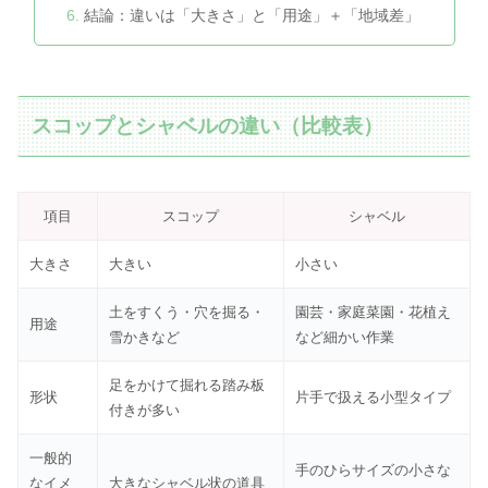
結論：違いは「大きさ」と「用途」＋「地域差」
スコップとシャベルの違い（比較表）
項目
スコップ
シャベル
大きさ
大きい
小さい
土をすくう・穴を掘る・
園芸・家庭菜園・花植え
用途
雪かきなど
など細かい作業
足をかけて掘れる踏み板
形状
片手で扱える小型タイプ
付きが多い
一般的
手のひらサイズの小さな
なイメ
大きなシャベル状の道具