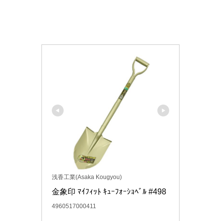
浅香工業(Asaka Kougyou)
金象印 ﾏｲﾌｨｯﾄ ｷｭｰﾌｫｰｼｮﾍﾞﾙ #498
4960517000411