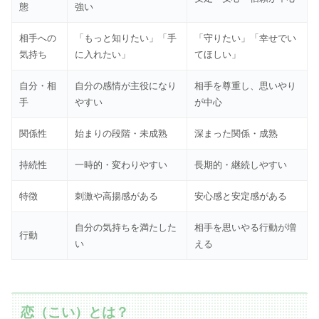
態
強い
相手への
「もっと知りたい」「手
「守りたい」「幸せでい
気持ち
に入れたい」
てほしい」
自分・相
自分の感情が主役になり
相手を尊重し、思いやり
手
やすい
が中心
関係性
始まりの段階・未成熟
深まった関係・成熟
持続性
一時的・変わりやすい
長期的・継続しやすい
特徴
刺激や高揚感がある
安心感と安定感がある
自分の気持ちを満たした
相手を思いやる行動が増
行動
い
える
恋（こい）とは？