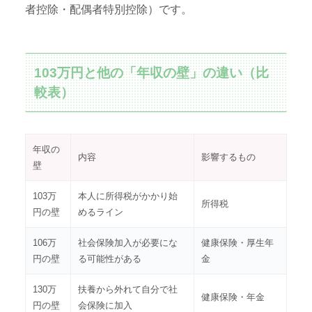
者控除・配偶者特別控除）です。
103万円と他の「年収の壁」の違い（比
較表）
年収の
内容
影響するもの
壁
103万
本人に所得税がかかり始
所得税
円の壁
めるライン
106万
社会保険加入が必要にな
健康保険・厚生年
円の壁
る可能性がある
金
130万
扶養から外れて自分で社
健康保険・年金
円の壁
会保険に加入