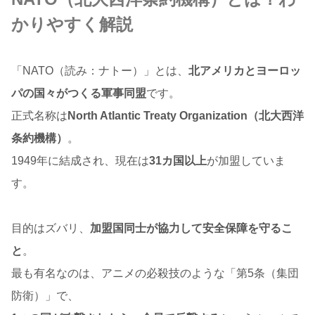
かりやすく解説
「NATO（読み：ナトー）」とは、
北アメリカとヨーロッ
パの国々がつくる軍事同盟
です。
正式名称は
North Atlantic Treaty Organization（北大西洋
条約機構）
。
1949年に結成され、現在は
31カ国以上
が加盟していま
す。
目的はズバリ、
加盟国同士が協力して安全保障を守るこ
と
。
最も有名なのは、アニメの必殺技のような「第5条（集団
防衛）」で、