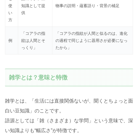
使
知識として提
物事の説明・蘊蓄語り・背景の補足
い
供
方
「コアラの指
「コアラの指紋が人間と似るのは、進化
例
紋は人間とそ
の過程で同じように器用さが必要になっ
っくり」
たから」
雑学とは？意味と特徴
雑学とは、「生活には直接関係ないが、聞くとちょっと面
白い豆知識」のことです。
語源としては「雑（さまざま）な学問」という意味で、深
い知識よりも“幅広さ”が特徴です。