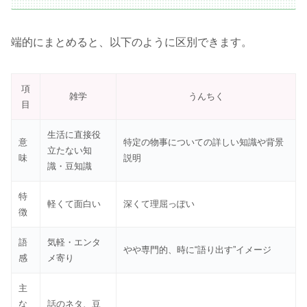
端的にまとめると、以下のように区別できます。
項
雑学
うんちく
目
生活に直接役
意
特定の物事についての詳しい知識や背景
立たない知
味
説明
識・豆知識
特
軽くて面白い
深くて理屈っぽい
徴
語
気軽・エンタ
やや専門的、時に“語り出す”イメージ
感
メ寄り
主
な
話のネタ、豆