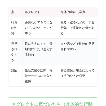
点
ネグレクト
身体的虐待（暴力）
行為
必要なケアを与えな
殴る・蹴るなどの「する
の性
い「しないこと」が
行為」で直接的な傷があ
質
中心
る
発見
目に見えにくく、長
血や痣などで比較的発見
され
期間にわたり悪化す
されやすい
やす
る傾向
さ
対応
生活支援や訪問、福
安全確保と場合によって
祉サービスの介入が
は法的介入が必要
重要
ネグレクトに気づいたら（具体的な行動