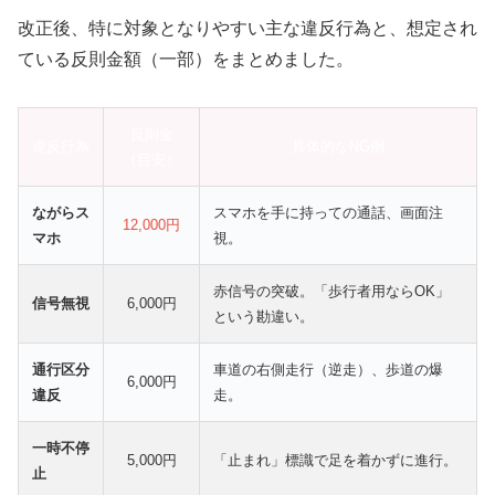
改正後、特に対象となりやすい主な違反行為と、想定され
ている反則金額（一部）をまとめました。
反則金
違反行為
具体的なNG例
（目安）
ながらス
スマホを手に持っての通話、画面注
12,000円
マホ
視。
赤信号の突破。「歩行者用ならOK」
信号無視
6,000円
という勘違い。
通行区分
車道の右側走行（逆走）、歩道の爆
6,000円
違反
走。
一時不停
5,000円
「止まれ」標識で足を着かずに進行。
止